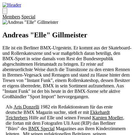
Members
Special
Andreas "Elle" Gillmeister
Elle ist ein Berliner BMX-Urgestein. Er kommt aus der Skateboard-
und Rollerskateszene und war maßgeblich daran beteiligt, den
BMX-Sport in seine damals vom Rest der Bundesrepublik
abgeschnittenen Heimatstadt zu bringen. Er reiste auf
abenteuerlichste Weise durch die Transitzone zu den ersten Rennen
in Bremen-Vegesack und Remagen und stand zu Hause hinter dem
Tresen von "Instant Funk", einem Rollerskateshop, dessen Besitzer
er eigens überredete, BMX in sein Sortiment aufzunehmen. Aus
"Instant Funk" ist der bis heute in der BMX-Szene sehr aktive
Großhändler "Sport Import" hervorgegangen.
Als
Aris Donzelli
1982 ein Redaktionsteam für das erste
deutsche BMX Magazin suchte, stieß er mit
Ekkehardt
Teichrebers
Hilfe auf Elle und seinen Freund
Karsten Moeller
,
die fortan mit dem Fotografen Uli Aust (RIP) das Berliner
"Büro" des
BMX Special
Magazines aus ihren Kinderzimmern
leiteten. Mit seinen redaktionellen Beiträgen, seinem