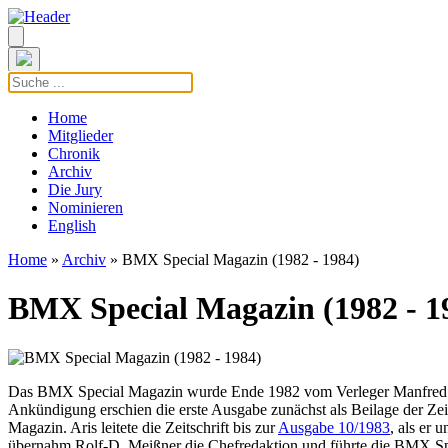
Home
Mitglieder
Chronik
Archiv
Die Jury
Nominieren
English
Home
»
Archiv
» BMX Special Magazin (1982 - 1984)
BMX Special Magazin (1982 - 1
Das BMX Special Magazin wurde Ende 1982 vom Verleger Manfred Ma
Ankündigung erschien die erste Ausgabe zunächst als Beilage der Ze
Magazin. Aris leitete die Zeitschrift bis zur
Ausgabe 10/1983
, als er 
übernahm Rolf-D. Meißner die Chefredaktion und führte die BMX Spe