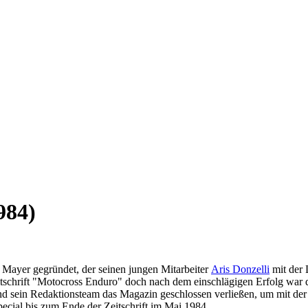
984)
yer gegründet, der seinen jungen Mitarbeiter
Aris Donzelli
mit der 
itschrift "Motocross Enduro" doch nach dem einschlägigen Erfolg war
und sein Redaktionsteam das Magazin geschlossen verließen, um mit der
cial bis zum Ende der Zeitschrift im Mai 1984.