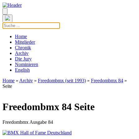
Home
Mitglieder
Chronik
Archiv
Die Jury
Nominieren
English
Home
»
Archiv
»
Freedombmx (seit 1993)
»
Freedombmx 84
»
Seite
Freedombmx 84 Seite
Freedombmx Ausgabe 84