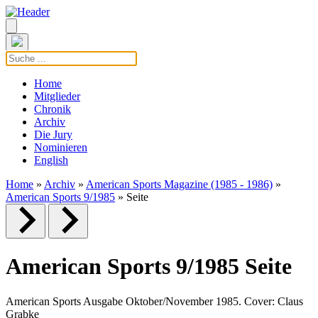
Home
Mitglieder
Chronik
Archiv
Die Jury
Nominieren
English
Home
»
Archiv
»
American Sports Magazine (1985 - 1986)
»
American Sports 9/1985
» Seite
American Sports 9/1985 Seite
American Sports Ausgabe Oktober/November 1985. Cover: Claus
Grabke