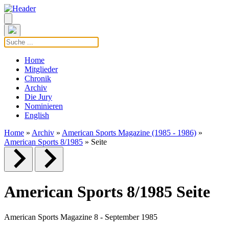
Home
Mitglieder
Chronik
Archiv
Die Jury
Nominieren
English
Home
»
Archiv
»
American Sports Magazine (1985 - 1986)
»
American Sports 8/1985
» Seite
American Sports 8/1985 Seite
American Sports Magazine 8 - September 1985