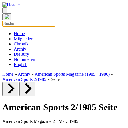
Home
Mitglieder
Chronik
Archiv
Die Jury
Nominieren
English
Home
»
Archiv
»
American Sports Magazine (1985 - 1986)
»
American Sports 2/1985
» Seite
American Sports 2/1985 Seite
American Sports Magazine 2 - März 1985