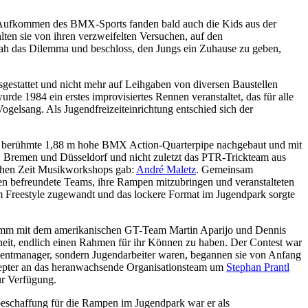
em Aufkommen des BMX-Sports fanden bald auch die Kids aus der
ten sie von ihren verzweifelten Versuchen, auf den
h das Dilemma und beschloss, den Jungs ein Zuhause zu geben,
usgestattet und nicht mehr auf Leihgaben von diversen Baustellen
e 1984 ein erstes improvisiertes Rennen veranstaltet, das für alle
ogelsang. Als Jugendfreizeiteinrichtung entschied sich der
 die berühmte 1,88 m hohe BMX Action-Quarterpipe nachgebaut und mit
, Bremen und Düsseldorf und nicht zuletzt das PTR-Trickteam aus
ichen Zeit Musikworkshops gab:
André Maletz
. Gemeinsam
en befreundete Teams, ihre Rampen mitzubringen und veranstalteten
 Freestyle zugewandt und das lockere Format im Jugendpark sorgte
amm mit dem amerikanischen GT-Team Martin Aparijo und Dennis
sheit, endlich einen Rahmen für ihr Können zu haben. Der Contest war
Eventmanager, sondern Jugendarbeiter waren, begannen sie von Anfang
s Zepter an das heranwachsende Organisationsteam um
Stephan Prantl
ur Verfügung.
zbeschaffung für die Rampen im Jugendpark war er als