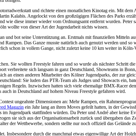
zu bringen.
 Motorradwerkstatt und richtete einen monatlichen Kinotag ein. Mit d
rtin Kalabis. Angelockt von den großzügigen Flächen des Parks erzähl
d wie diese immer wieder vom Ordnungsamt entfernt wurden. Peter sa
ln wollte von dieser Art der Jugendarbeit nichts wissen.
lan und bot seine Unterstützung an. Erstmals mit finanziellen Mitteln a
und Rampen. Das Ganze musste natürlich auch genutzt werden und so wurd
ich schon in vollem Gange, nicht zuletzt keine 10 km weiter in Köln-V
ichen. Sie wollten Freestyle fahren und so wurde als nächster Schritt
port verbreitete sich langsam in ganz Deutschland, Showteams in Bonn
ch an einen anderen Mitarbeiter des Kölner Jugendparks, der zur gle
Deutschland: Sie luden das PTR-Team als Judges und Showacts ein, bat
nigen Regeln. Inzwischen hatten sich viele ehemalige BMX-Racer dem
ss auch in Deutschland auf hohem Niveau Freestyle gefahren wird.
r Contest ungeahnte Dimensionen an: Mehr Rampen, ein Rahmenprogr
eed Magazin
ein Jahr lang an ihren Moves gefeilt hatten, in der Gewis
sts im Jugendpark stattfinden würden. Da Peter und André aber keine 
h zogen sie sich aus der Organisationsarbeit zurück und übergaben da
ter der Wettbewerbe, sondern stellte nur noch offiziell das Gelände z
ndet. Insbesondere durch die manchmal etwas eigenwillige Art der Hol