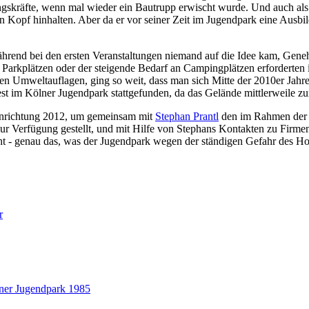
ungskräfte, wenn mal wieder ein Bautrupp erwischt wurde. Und auch als
n Kopf hinhalten. Aber da er vor seiner Zeit im Jugendpark eine Ausbil
rend bei den ersten Veranstaltungen niemand auf die Idee kam, Geneh
n Parkplätzen oder der steigende Bedarf an Campingplätzen erforder
en Umweltauflagen, ging so weit, dass man sich Mitte der 2010er Jahr
st im Kölner Jugendpark stattgefunden, da das Gelände mittlerweile zu
Einrichtung 2012, um gemeinsam mit
Stephan Prantl
den im Rahmen der A
e zur Verfügung gestellt, und mit Hilfe von Stephans Kontakten zu Firm
 - genau das, was der Jugendpark wegen der ständigen Gefahr des Hoc