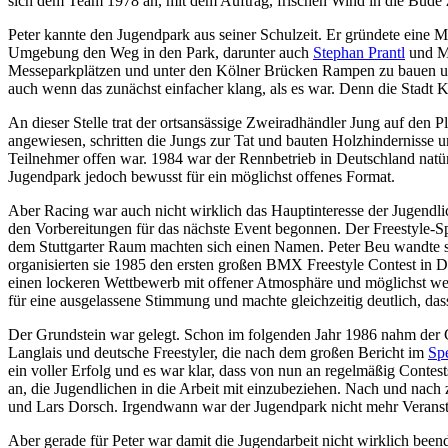
sich dem Team 1978 an, mit dem Auftrag, frischen Wind in die Bude 
Peter kannte den Jugendpark aus seiner Schulzeit. Er gründete eine
Umgebung den Weg in den Park, darunter auch
Stephan Prantl
und Ma
Messeparkplätzen und unter den Kölner Brücken Rampen zu bauen un
auch wenn das zunächst einfacher klang, als es war. Denn die Stadt Kö
An dieser Stelle trat der ortsansässige Zweiradhändler Jung auf den P
angewiesen, schritten die Jungs zur Tat und bauten Holzhindernisse 
Teilnehmer offen war. 1984 war der Rennbetrieb in Deutschland natürl
Jugendpark jedoch bewusst für ein möglichst offenes Format.
Aber Racing war auch nicht wirklich das Hauptinteresse der Jugendl
den Vorbereitungen für das nächste Event begonnen. Der Freestyle-S
dem Stuttgarter Raum machten sich einen Namen. Peter Beu wandte si
organisierten sie 1985 den ersten großen BMX Freestyle Contest in 
einen lockeren Wettbewerb mit offener Atmosphäre und möglichst we
für eine ausgelassene Stimmung und machte gleichzeitig deutlich, da
Der Grundstein war gelegt. Schon im folgenden Jahr 1986 nahm de
Langlais und deutsche Freestyler, die nach dem großen Bericht im
Sp
ein voller Erfolg und es war klar, dass von nun an regelmäßig Conte
an, die Jugendlichen in die Arbeit mit einzubeziehen. Nach und nac
und Lars Dorsch. Irgendwann war der Jugendpark nicht mehr Veranstal
Aber gerade für Peter war damit die Jugendarbeit nicht wirklich bee