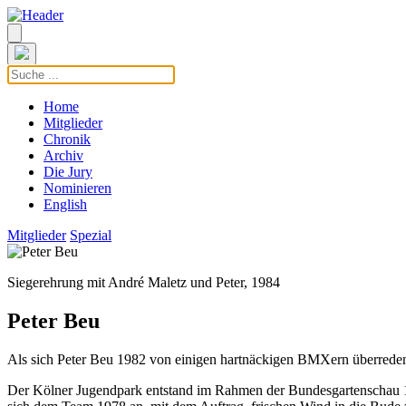
Home
Mitglieder
Chronik
Archiv
Die Jury
Nominieren
English
Mitglieder
Spezial
Siegerehrung mit André Maletz und Peter, 1984
Peter Beu
Als sich Peter Beu 1982 von einigen hartnäckigen BMXern überreden
Der Kölner Jugendpark entstand im Rahmen der Bundesgartenschau 195