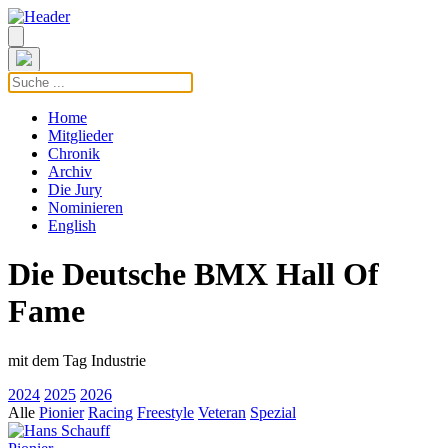
Home
Mitglieder
Chronik
Archiv
Die Jury
Nominieren
English
Die Deutsche BMX Hall Of
Fame
mit dem Tag Industrie
2024
2025
2026
Alle
Pionier
Racing
Freestyle
Veteran
Spezial