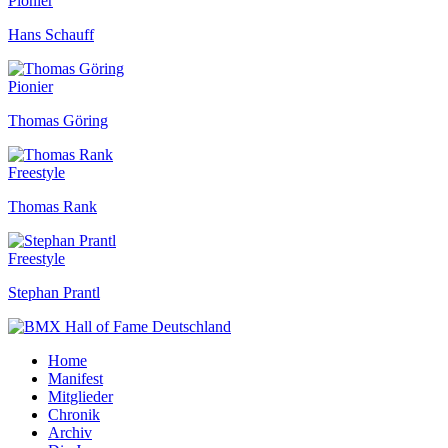
Pionier
Hans Schauff
Pionier
Thomas Göring
Freestyle
Thomas Rank
Freestyle
Stephan Prantl
Home
Manifest
Mitglieder
Chronik
Archiv