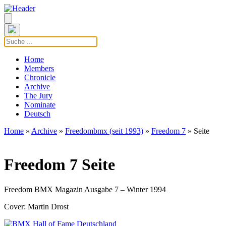
Home
Members
Chronicle
Archive
The Jury
Nominate
Deutsch
Home
»
Archive
»
Freedombmx (seit 1993)
»
Freedom 7
» Seite
Freedom 7 Seite
Freedom BMX Magazin Ausgabe 7 – Winter 1994
Cover: Martin Drost